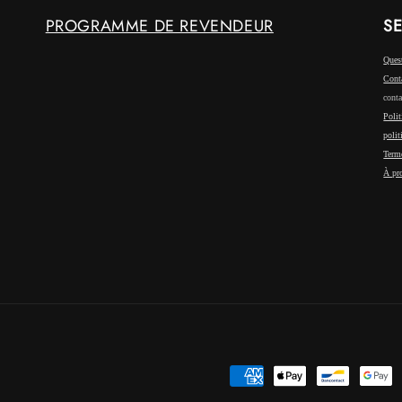
PROGRAMME DE REVENDEUR
SE
Ques
Cont
conta
Polit
polit
Term
À pr
Moyens
de
paiement