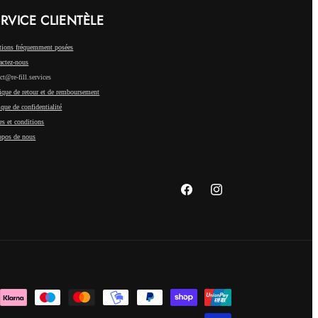
RVICE CLIENTÈLE
tions fréquemment posées
actez-nous
ct@re-fill.services
ique de retour et de remboursement
ique de confidentialité
es et conditions
opos de nous
Facebook
Instagram