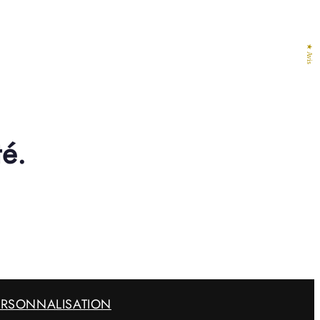
★ Avis
é.
ERSONNALISATION