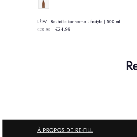
LÉIW - Bouteille isotherme Lifestyle | 500 ml
Prix
Prix
€24,99
€29,99
habituel
promotionnel
R
À PROPOS DE RE-FILL